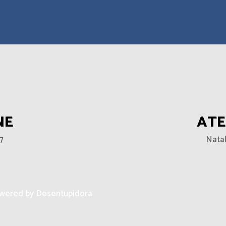
NE
AT
7
Nata
owered by Desentupidora