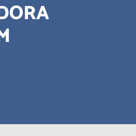
IDORA
M