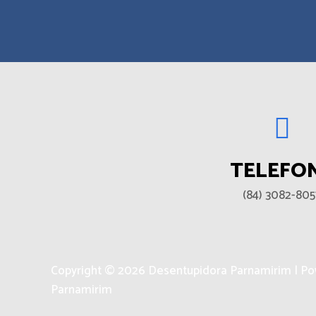
TELEFO
(84) 3082-805
Copyright © 2026 Desentupidora Parnamirim | P
Parnamirim